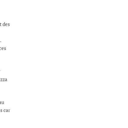
t des
.
ces
r
izza
au
s car