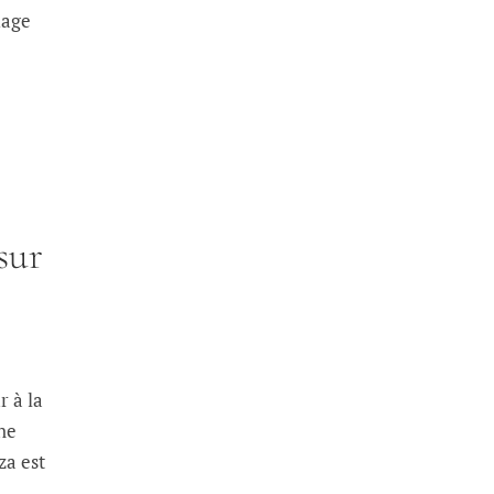
mage
sur
r à la
ne
za est